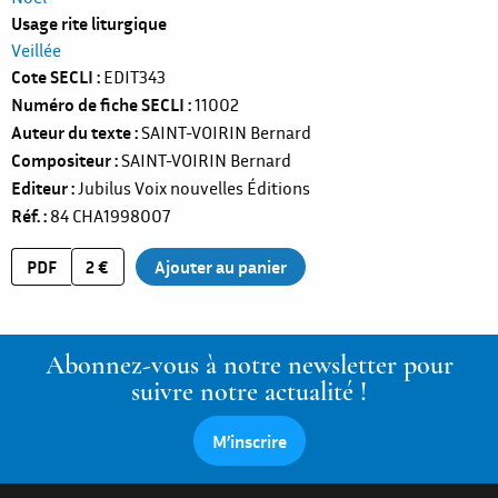
Usage rite liturgique
Veillée
Cote SECLI
EDIT343
Numéro de fiche SECLI
11002
Auteur du texte
SAINT-VOIRIN Bernard
Compositeur
SAINT-VOIRIN Bernard
Editeur
Jubilus Voix nouvelles Éditions
Réf.
84
CHA1998007
PDF
2 €
Abonnez-vous à notre newsletter pour
suivre notre actualité !
M’inscrire