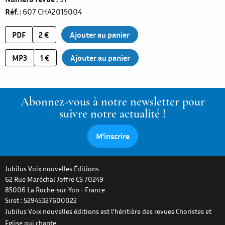
Réf.
607
CHA2015004
PDF
2 €
MP3
1 €
Abonnez-vous à notre newsletter pour
suivre notre actualité !
M’inscrire
Jubilus Voix nouvelles Éditions
62 Rue Maréchal Joffre CS 70249
85006
La Roche-sur-Yon
-
France
Siret : 52945327600022
Jubilus Voix nouvelles éditions est l'héritière des revues Choristes et
Eglise qui chante.