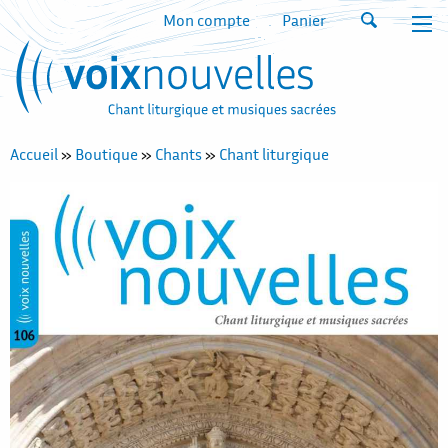
Mon compte
Panier
Accueil
»
Boutique
»
Chants
»
Chant liturgique