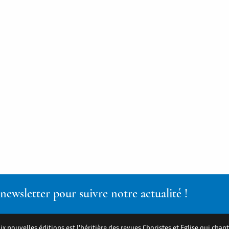
ewsletter pour suivre notre actualité !
ix nouvelles éditions est l'héritière des revues Choristes et Eglise qui chant