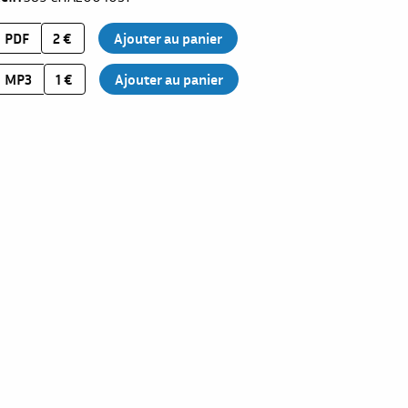
PDF
2 €
MP3
1 €