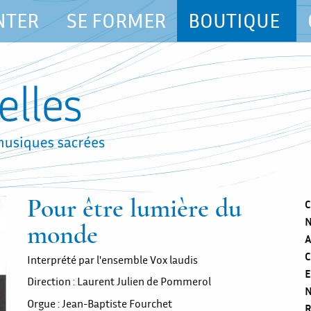
NTER
SE FORMER
BOUTIQUE
Pour être lumière du
C
N
monde
A
C
Interprété par l'ensemble Vox laudis
E
Direction : Laurent Julien de Pommerol
N
Orgue : Jean-Baptiste Fourchet
R