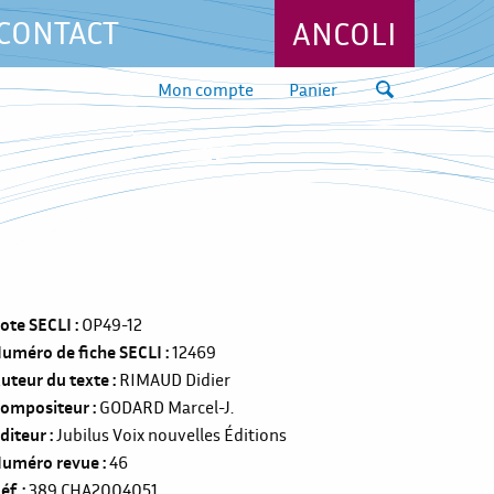
CONTACT
ANCOLI
Mon compte
Panier
ote SECLI
OP49-12
uméro de fiche SECLI
12469
uteur du texte
RIMAUD Didier
ompositeur
GODARD Marcel-J.
diteur
Jubilus Voix nouvelles Éditions
uméro revue
46
éf.
389
CHA2004051