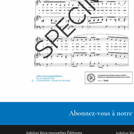
Abonnez-vous à notre n
Jubilus Voix nouvelles Éditions
Jubilus Vo