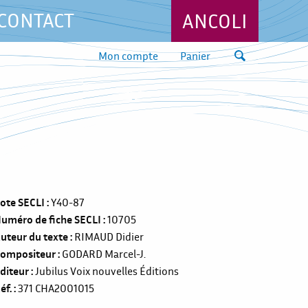
CONTACT
ANCOLI
Mon compte
Panier
ote SECLI
Y40-87
uméro de fiche SECLI
10705
uteur du texte
RIMAUD Didier
ompositeur
GODARD Marcel-J.
diteur
Jubilus Voix nouvelles Éditions
éf.
371
CHA2001015