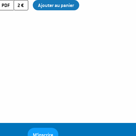
PDF
2 €
M’inscrire