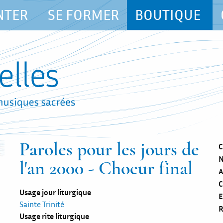
NTER
SE FORMER
BOUTIQUE
Paroles pour les jours de
C
N
l'an 2000 - Choeur final
A
C
Usage jour liturgique
E
Sainte Trinité
R
Usage rite liturgique