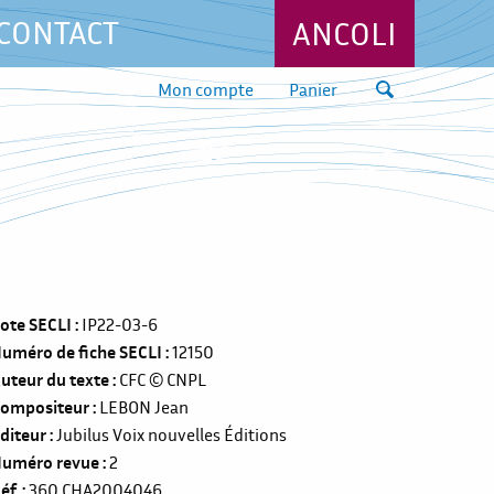
CONTACT
ANCOLI
Mon compte
Panier
ote SECLI
IP22-03-6
uméro de fiche SECLI
12150
uteur du texte
CFC
© CNPL
ompositeur
LEBON Jean
diteur
Jubilus Voix nouvelles Éditions
uméro revue
2
éf.
360
CHA2004046