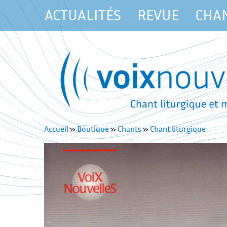
ACTUALITÉS
REVUE
CHA
Accueil
»
Boutique
»
Chants
»
Chant liturgique