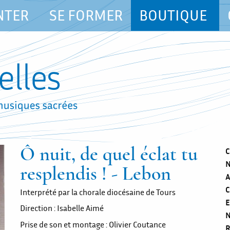
NTER
SE FORMER
BOUTIQUE
Ô nuit, de quel éclat tu
C
N
resplendis ! - Lebon
A
C
Interprété par la chorale diocésaine de Tours
E
Direction : Isabelle Aimé
N
Prise de son et montage : Olivier Coutance
R