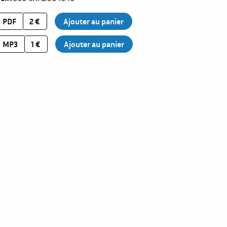
PDF
2 €
MP3
1 €