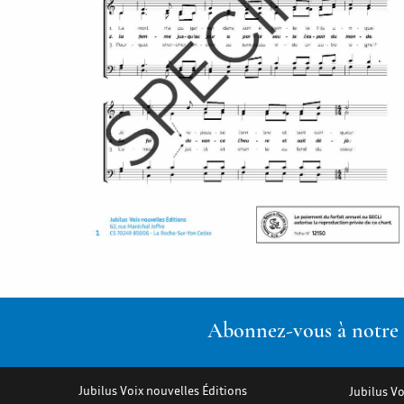
Abonnez-vous à notre n
Jubilus Voix nouvelles Éditions
Jubilus Vo