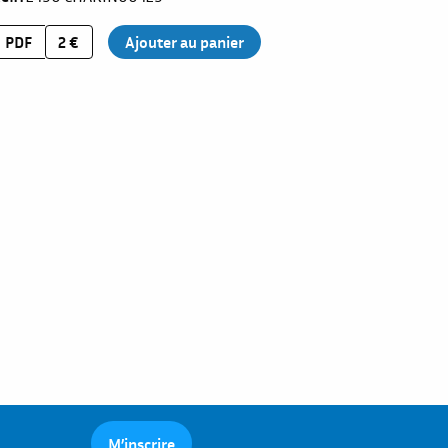
PDF
2 €
M’inscrire