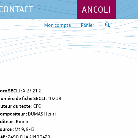
CONTACT
ANCOLI
Mon compte
Panier
ote SECLI
X 27-21-2
uméro de fiche SECLI
10208
uteur du texte
CFC
ompositeur
DUMAS Henri
diteur
Kinnor
ource
Mt 9, 9-13
éf.
2490
CHAKIN00429