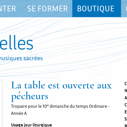
NTER
SE FORMER
BOUTIQUE
La table est ouverte aux
C
N
pécheurs
A
C
Tropaire pour le 10° dimanche du temps Ordinaire -
E
Année A
S
Usage jour liturgique
R