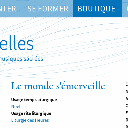
NTER
SE FORMER
BOUTIQUE
Le monde s'émerveille
C
N
A
Usage temps liturgique
C
Noël
E
Usage rite liturgique
D
Liturgie des Heures
R