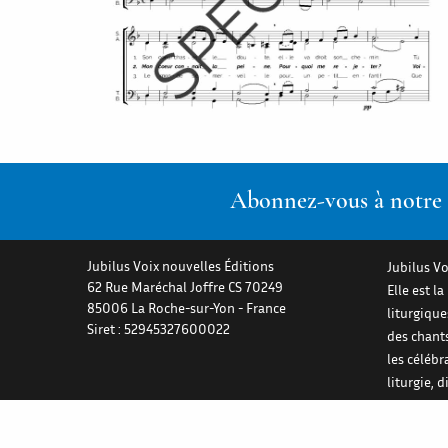
Abonnez-vous à notre n
Jubilus Voix nouvelles Éditions
Jubilus Vo
62 Rue Maréchal Joffre CS 70249
Elle est l
85006
La Roche-sur-Yon
-
France
liturgiqu
Siret : 52945327600022
des chant
les célébr
liturgie, 