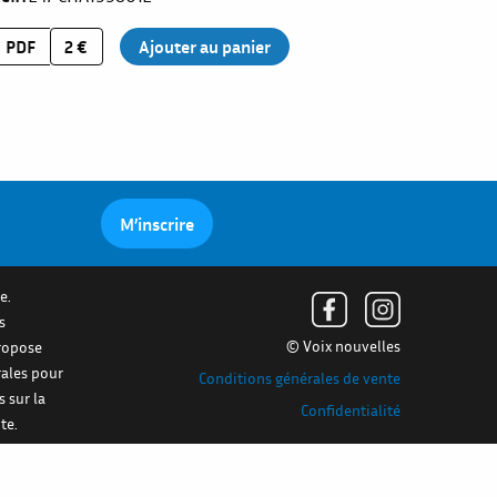
PDF
2 €
M’inscrire
e.
s
© Voix nouvelles
propose
rales pour
Conditions générales de vente
s sur la
Confidentialité
te.