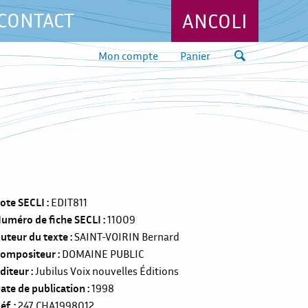
CONTACT
ANCOLI
Mon compte
Panier
ote SECLI
EDIT811
uméro de fiche SECLI
11009
uteur du texte
SAINT-VOIRIN Bernard
ompositeur
DOMAINE PUBLIC
diteur
Jubilus Voix nouvelles Éditions
ate de publication
1998
éf.
247
CHA1998012