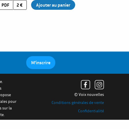
PDF
2 €
M’inscrire
e.
s
© Voix nouvelles
propose
rales pour
Conditions générales de vente
s sur la
Confidentialité
te.