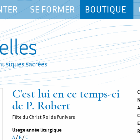
NTER
SE FORMER
BOUTIQUE
C'est lui en ce temps-ci
C
N
de P. Robert
A
C
Fête du Christ Roi de l'univers
E
Usage année liturgique
R
A
/
B
/
C