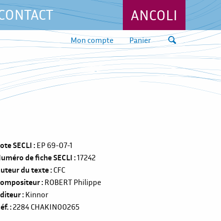
CONTACT
ANCOLI
Mon compte
Panier
ote SECLI
EP 69-07-1
uméro de fiche SECLI
17242
uteur du texte
CFC
ompositeur
ROBERT Philippe
diteur
Kinnor
éf.
2284
CHAKIN00265