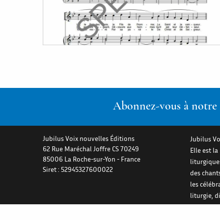
Abonnez-vous à notre n
Jubilus Voix nouvelles Éditions
Jubilus Vo
62 Rue Maréchal Joffre CS 70249
Elle est l
85006
La Roche-sur-Yon
-
France
liturgiqu
Siret : 52945327600022
des chant
les célébr
liturgie, 