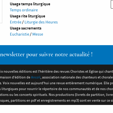
Usage temps liturgique
Temps ordinaire
Usage rite liturgique
Entrée
/
Liturgie des Heures
Usage sacrements
Eucharistie
/
Messe
ewsletter pour suivre notre actualité !
ix nouvelles éditions est l'héritière des revues Choristes et Eglise qui chant
a maison d'édition de
Ancoli
, association nationale des chanteurs et chorale
es. Voix nouvelles est aujourd'hui une revue entièrement numérique. Elle 
s liturgiques pour nourrir le répertoire de nos communautés et de nos cho
ations ou les concerts spirituels. Nos productions (livrets de partition, livre
disques, partitions en pdf et enregistrements en mp3) sont en vente sur ce si