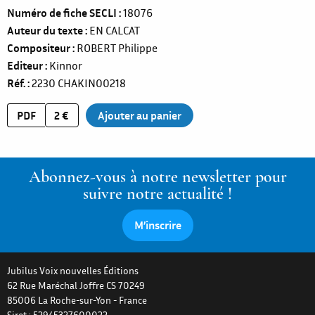
Numéro de fiche SECLI
18076
Auteur du texte
EN CALCAT
Compositeur
ROBERT Philippe
Editeur
Kinnor
Réf.
2230
CHAKIN00218
PDF
2 €
Abonnez-vous à notre newsletter pour
suivre notre actualité !
M’inscrire
Jubilus Voix nouvelles Éditions
62 Rue Maréchal Joffre CS 70249
85006
La Roche-sur-Yon
-
France
Siret : 52945327600022