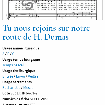
Tu nous rejoins sur notre
route de H. Dumas
Usage année liturgique
A
/
B
/
C
Usage temps liturgique
Temps pascal
Usage rite liturgique
Entrée
/
Envoi
/
Veillée
Usage sacrements
Eucharistie
/
Messe
Cote SECLI
IP 64-71-2
Numéro de fiche SECLI
20513
Auteur du texte
CFC