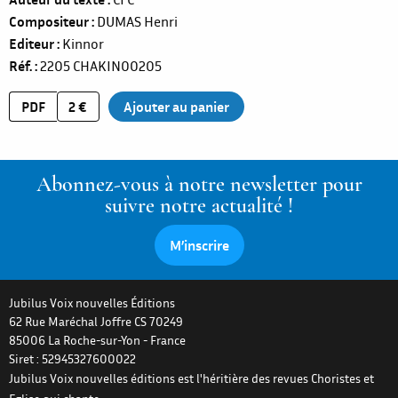
Compositeur
DUMAS Henri
Editeur
Kinnor
Réf.
2205
CHAKIN00205
PDF
2 €
Abonnez-vous à notre newsletter pour
suivre notre actualité !
M’inscrire
Jubilus Voix nouvelles Éditions
62 Rue Maréchal Joffre CS 70249
85006
La Roche-sur-Yon
-
France
Siret : 52945327600022
Jubilus Voix nouvelles éditions est l'héritière des revues Choristes et