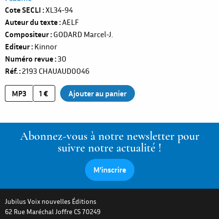
Cote SECLI
XL34-94
Auteur du texte
AELF
Compositeur
GODARD Marcel-J.
Editeur
Kinnor
Numéro revue
30
Réf.
2193
CHAUAUD0046
MP3
1 €
Abonnez-vous à notre newsletter pour
suivre notre actualité !
M’inscrire
Jubilus Voix nouvelles Éditions
62 Rue Maréchal Joffre CS 70249