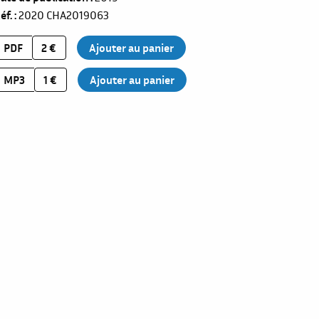
éf.
2020
CHA2019063
PDF
2 €
MP3
1 €