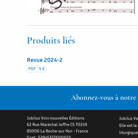
Produits liés
Revue 2024-2
PDF
9 €
Abonnez-vous à notre n
Jubilus Voix nouvelles Éditions
Jubilus Vo
62 Rue Maréchal Joffre CS 70249
Elle est l
85006
La Roche-sur-Yon
-
France
liturgiqu
Siret : 52945327600022