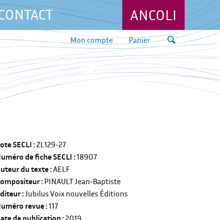
CONTACT
ANCOLI
Mon compte
Panier
ote SECLI
ZL129-27
uméro de fiche SECLI
18907
uteur du texte
AELF
ompositeur
PINAULT Jean-Baptiste
diteur
Jubilus Voix nouvelles Éditions
uméro revue
117
ate de publication
2019