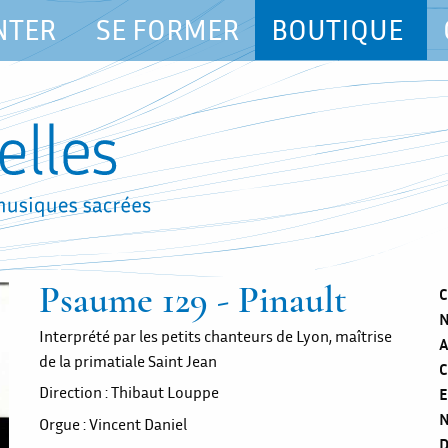
NTER
SE FORMER
BOUTIQUE
Psaume 129 - Pinault
C
N
Interprété par les petits chanteurs de Lyon, maîtrise
A
de la primatiale Saint Jean
C
Direction : Thibaut Louppe
E
N
Orgue : Vincent Daniel
D