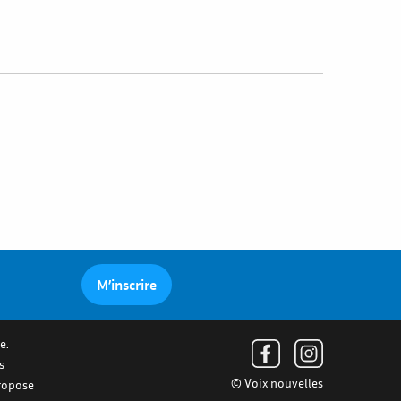
M’inscrire
e.
s
© Voix nouvelles
propose