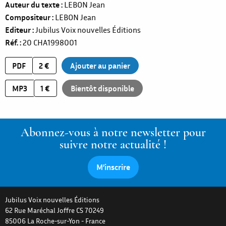
Auteur du texte
LEBON Jean
Compositeur
LEBON Jean
Editeur
Jubilus Voix nouvelles Éditions
Réf.
20
CHA1998001
PDF
2 €
MP3
1 €
Bientôt disponible
Abonnez-vous à notre newsletter pour
suivre notre actualité !
M’inscrire
Jubilus Voix nouvelles Éditions
62 Rue Maréchal Joffre CS 70249
85006
La Roche-sur-Yon
-
France