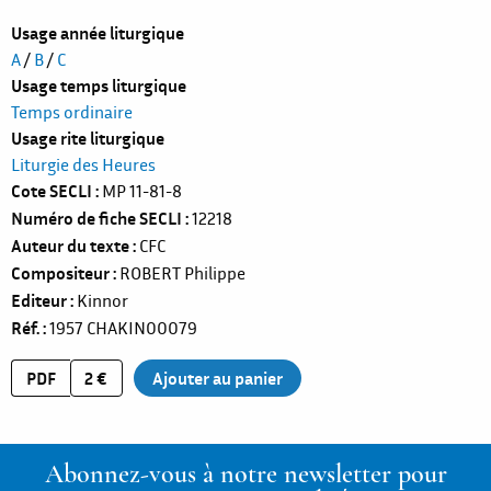
Usage année liturgique
A
/
B
/
C
Usage temps liturgique
Temps ordinaire
Usage rite liturgique
Liturgie des Heures
Cote SECLI
MP 11-81-8
Numéro de fiche SECLI
12218
Auteur du texte
CFC
Compositeur
ROBERT Philippe
Editeur
Kinnor
Réf.
1957
CHAKIN00079
PDF
2 €
Abonnez-vous à notre newsletter pour