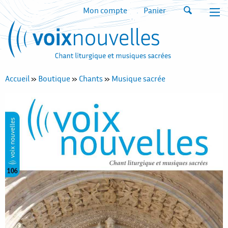
Mon compte
Panier
Accueil
»
Boutique
»
Chants
»
Musique sacrée