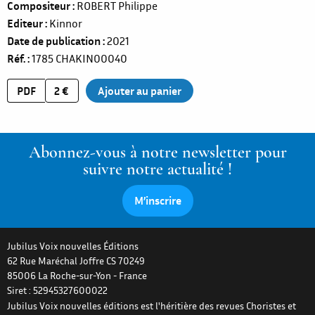
Compositeur
ROBERT Philippe
Editeur
Kinnor
Date de publication
2021
Réf.
1785
CHAKIN00040
PDF
2 €
Abonnez-vous à notre newsletter pour
suivre notre actualité !
M’inscrire
Jubilus Voix nouvelles Éditions
62 Rue Maréchal Joffre CS 70249
85006
La Roche-sur-Yon
-
France
Siret : 52945327600022
Jubilus Voix nouvelles éditions est l'héritière des revues Choristes et