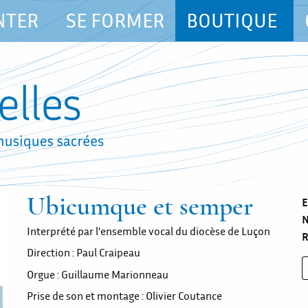
NTER
SE FORMER
BOUTIQUE
Ubicumque et semper
E
N
Interprété par l'ensemble vocal du diocèse de Luçon
R
Direction : Paul Craipeau
Orgue : Guillaume Marionneau
Prise de son et montage : Olivier Coutance