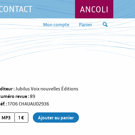
CONTACT
ANCOLI
Mon compte
Panier
diteur
Jubilus Voix nouvelles Éditions
uméro revue
89
éf.
1706
CHAUAUD2936
MP3
1 €