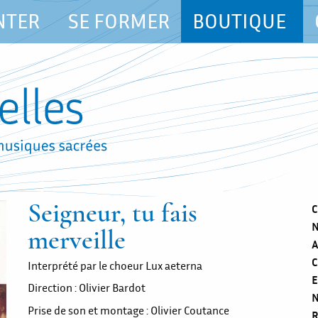
NTER
SE FORMER
BOUTIQUE
Seigneur, tu fais
C
N
merveille
A
C
Interprété par le choeur Lux aeterna
E
Direction : Olivier Bardot
N
Prise de son et montage : Olivier Coutance
R