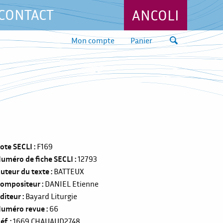
CONTACT
ANCOLI
Mon compte
Panier
ote SECLI
F169
uméro de fiche SECLI
12793
uteur du texte
BATTEUX
ompositeur
DANIEL Etienne
diteur
Bayard Liturgie
uméro revue
66
éf.
1669
CHAUAUD2748