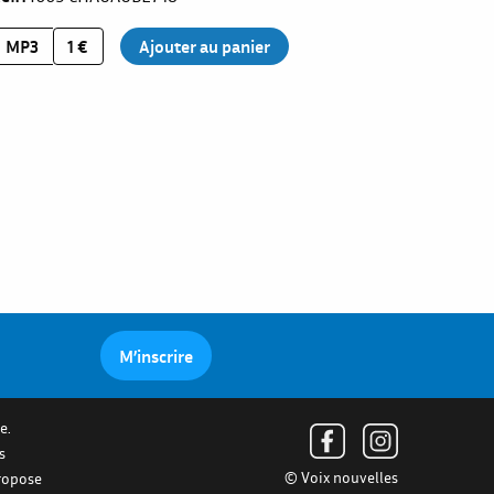
MP3
1 €
M’inscrire
e.
s
© Voix nouvelles
propose