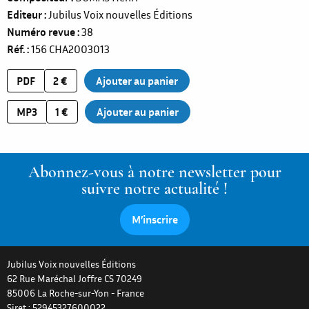
Editeur
Jubilus Voix nouvelles Éditions
Numéro revue
38
Réf.
156
CHA2003013
PDF
2 €
MP3
1 €
Abonnez-vous à notre newsletter pour
suivre notre actualité !
M’inscrire
Jubilus Voix nouvelles Éditions
62 Rue Maréchal Joffre CS 70249
85006
La Roche-sur-Yon
-
France
Siret : 52945327600022