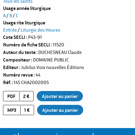
Tous les saints
Usage année liturgique
A
/
B
/
C
Usage rite liturgique
Entrée
/
Liturgie des Heures
Cote SECLI
P43-91
Numéro de fiche SECLI
11520
Auteur du texte
DUCHESNEAU Claude
Compositeur
DOMAINE PUBLIC
Editeur
Jubilus Voix nouvelles Éditions
Numéro revue
44
Réf.
145
CHA2002005
PDF
2 €
MP3
1 €