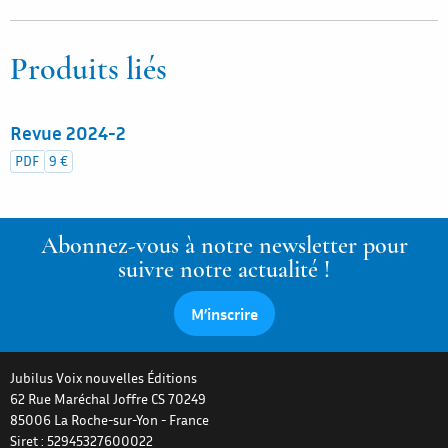
Produits liés
Revue 2024-2
PDF
9 €
Abonnez-vous à notre newsletter pour
suivre notre actualité !
M’inscrire
Jubilus Voix nouvelles Éditions
62 Rue Maréchal Joffre CS 70249
85006
La Roche-sur-Yon
-
France
Siret : 52945327600022