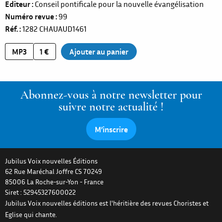
Editeur
Conseil pontificale pour la nouvelle évangélisation
Numéro revue
99
Réf.
1282
CHAUAUD1461
MP3
1 €
Abonnez-vous à notre newsletter pour
suivre notre actualité !
M’inscrire
Jubilus Voix nouvelles Éditions
62 Rue Maréchal Joffre CS 70249
85006
La Roche-sur-Yon
-
France
Siret : 52945327600022
Jubilus Voix nouvelles éditions est l'héritière des revues Choristes et
Eglise qui chante.