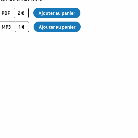
PDF
2 €
MP3
1 €