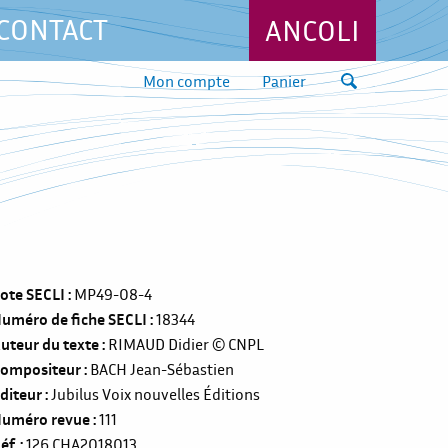
CONTACT
ANCOLI
Mon compte
Panier
ote SECLI
MP49-08-4
uméro de fiche SECLI
18344
uteur du texte
RIMAUD Didier
© CNPL
ompositeur
BACH Jean-Sébastien
diteur
Jubilus Voix nouvelles Éditions
uméro revue
111
éf.
126
CHA2018013