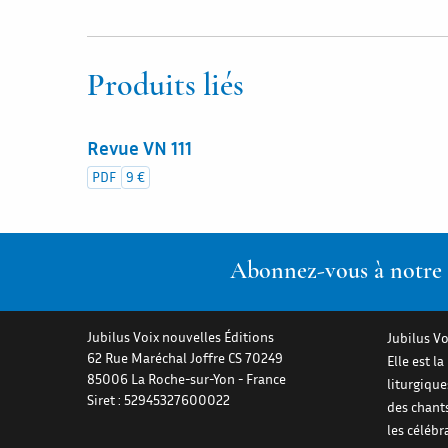
Produits liés
Revue VN 111
PDF
9 €
Abonnez-vous à notre n
Jubilus Voix nouvelles Éditions
Jubilus Vo
62 Rue Maréchal Joffre CS 70249
Elle est l
85006
La Roche-sur-Yon
-
France
liturgiqu
Siret : 52945327600022
des chant
les célébr