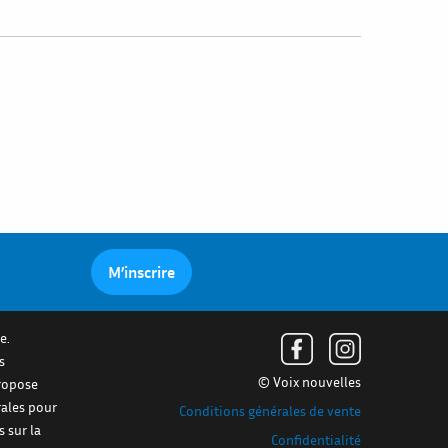
M’inscrire
e.
s
© Voix nouvelles
propose
rales pour
Conditions générales de vente
s sur la
Confidentialité