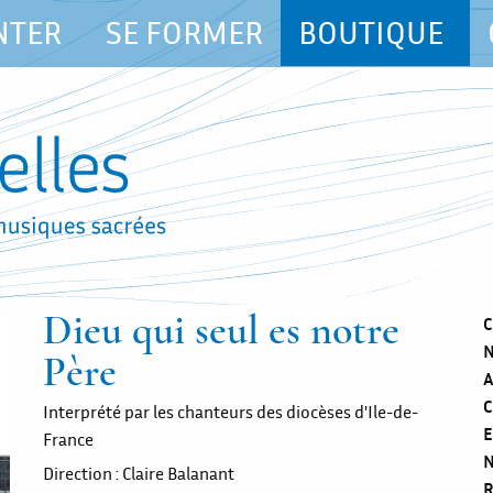
NTER
SE FORMER
BOUTIQUE
Dieu qui seul es notre
C
N
Père
A
C
Interprété par les chanteurs des diocèses d'Ile-de-
E
France
N
Direction : Claire Balanant
R