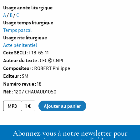
Usage année liturgique
A
/
B
/
C
Usage temps liturgique
Temps pascal
Usage rite liturgique
Acte pénitentiel
Cote SECLI
I 18-65-11
Auteur du texte
CFC
© CNPL
Compositeur
ROBERT Philippe
Editeur
SM
Numéro revue
18
Réf.
1207
CHAUAUD1050
MP3
1 €
Abonnez-vous à notre newsletter pour