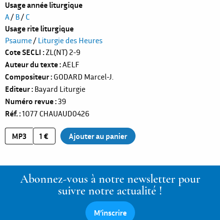
Usage année liturgique
A
/
B
/
C
Usage rite liturgique
Psaume
/
Liturgie des Heures
Cote SECLI
ZL(NT) 2-9
Auteur du texte
AELF
Compositeur
GODARD Marcel-J.
Editeur
Bayard Liturgie
Numéro revue
39
Réf.
1077
CHAUAUD0426
MP3
1 €
Abonnez-vous à notre newsletter pour
suivre notre actualité !
M’inscrire