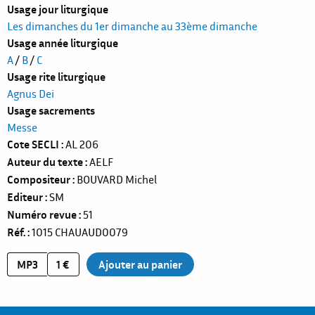
Usage jour liturgique
Les dimanches du 1er dimanche au 33ème dimanche
Usage année liturgique
A
/
B
/
C
Usage rite liturgique
Agnus Dei
Usage sacrements
Messe
Cote SECLI
AL 206
Auteur du texte
AELF
Compositeur
BOUVARD Michel
Editeur
SM
Numéro revue
51
Réf.
1015
CHAUAUD0079
MP3
1 €