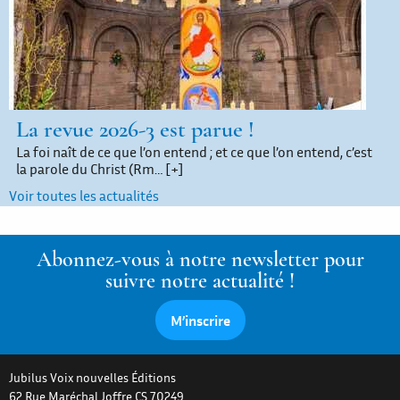
La revue 2026-3 est parue !
La foi naît de ce que l’on entend ; et ce que l’on entend, c’est
la parole du Christ (Rm…
[+]
Voir toutes les actualités
Abonnez-vous à notre newsletter pour
suivre notre actualité !
M’inscrire
Jubilus Voix nouvelles Éditions
62 Rue Maréchal Joffre CS 70249